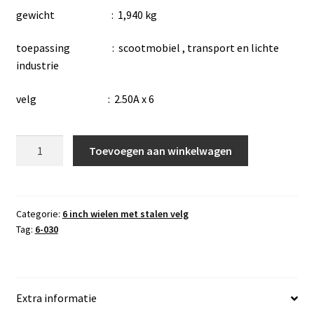
gewicht : 1,940 kg
toepassing : scootmobiel , transport en lichte
industrie
velg : 2.50A x 6
wiel
Toevoegen aan winkelwagen
6-
030
,
2.50-
Categorie:
6 inch wielen met stalen velg
Tag:
6-030
6
blokprofiel
,
4
Extra informatie
PR