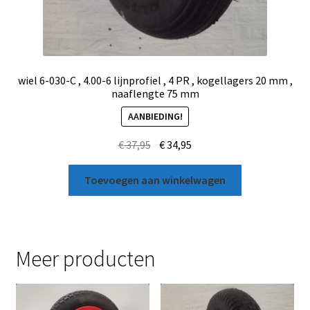
wiel 6-030-C , 4.00-6 lijnprofiel , 4 PR , kogellagers 20 mm ,
naaflengte 75 mm
AANBIEDING!
€
37,95
€
34,95
Toevoegen aan winkelwagen
Meer producten