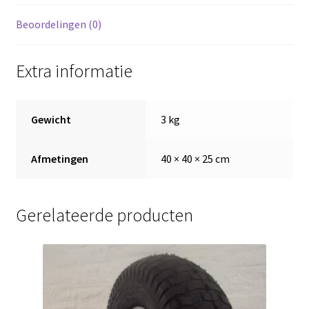
,
kogellagers
Beoordelingen (0)
20
mm
Extra informatie
,
naaflengte
75mm
Gewicht
3 kg
aantal
Afmetingen
40 × 40 × 25 cm
Gerelateerde producten