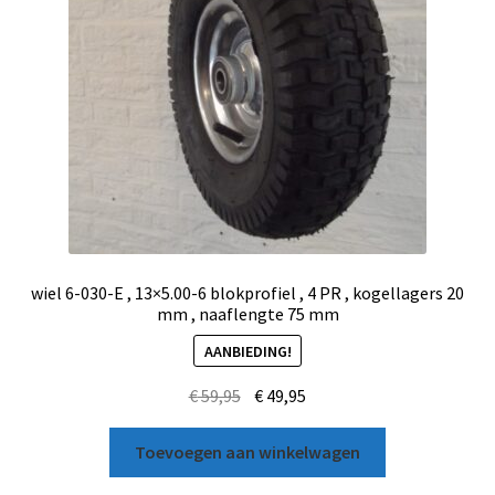
wiel 6-030-E , 13×5.00-6 blokprofiel , 4 PR , kogellagers 20
mm , naaflengte 75 mm
AANBIEDING!
€
59,95
€
49,95
Toevoegen aan winkelwagen