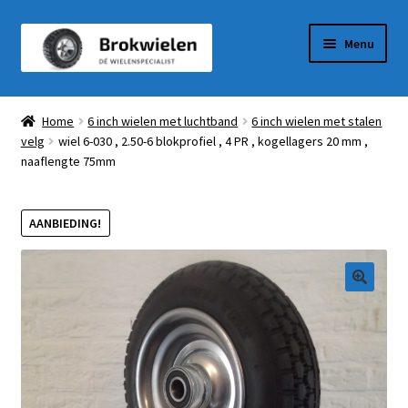
Ga
Ga
Menu
door
naar
naar
de
Winkel
navigatie
inhoud
Home
6 inch wielen met luchtband
6 inch wielen met stalen
velg
wiel 6-030 , 2.50-6 blokprofiel , 4 PR , kogellagers 20 mm ,
Winkelmandje
naaflengte 75mm
Afrekenen
AANBIEDING!
Mijn Account