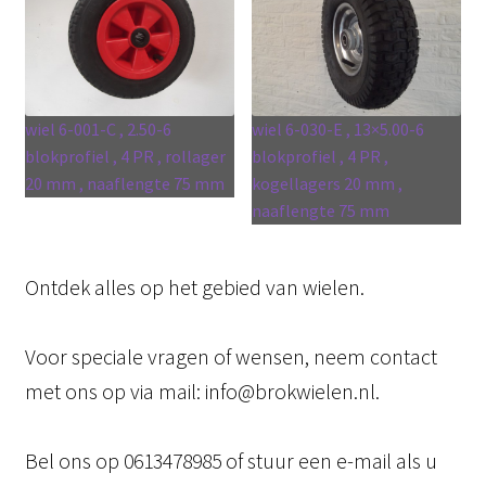
wiel 6-001-C , 2.50-6
wiel 6-030-E , 13×5.00-6
blokprofiel , 4 PR , rollager
blokprofiel , 4 PR ,
20 mm , naaflengte 75 mm
kogellagers 20 mm ,
naaflengte 75 mm
Ontdek alles op het gebied van wielen.
Voor speciale vragen of wensen, neem contact
met ons op via mail: info@brokwielen.nl.
Bel ons op 0613478985 of stuur een e-mail als u