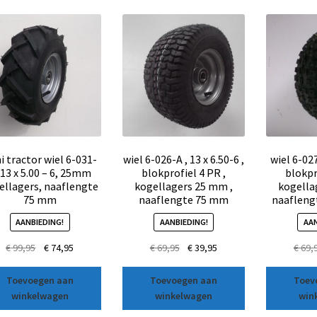
i tractor wiel 6-031-
wiel 6-026-A , 13 x 6.50-6 ,
wiel 6-027
 13 x 5.00 – 6, 25mm
blokprofiel 4 PR ,
blokpr
ellagers, naaflengte
kogellagers 25 mm ,
kogella
75 mm
naaflengte 75 mm
naafleng
AANBIEDING!
AANBIEDING!
AAN
€
99,95
€
74,95
€
69,95
€
39,95
€
69,
Toevoegen aan
Toevoegen aan
Toev
winkelwagen
winkelwagen
win