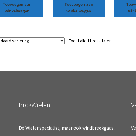
Toevoegen aan
Toevoegen aan
Toev
winkelwagen
winkelwagen
win
Toont alle 11 resultaten
BrokWielen
V
Dé Wielenspecialist, maar ook windbreekgaas,
Ve