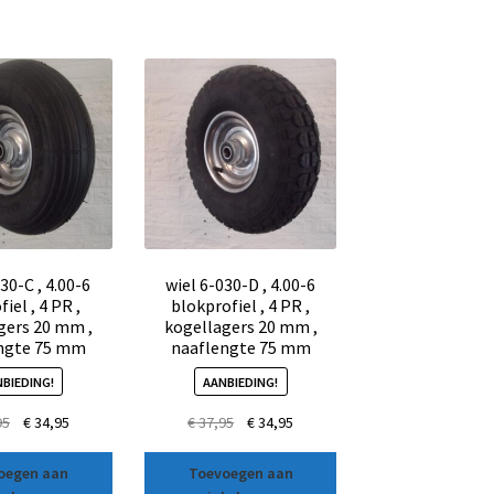
30-C , 4.00-6
wiel 6-030-D , 4.00-6
fiel , 4 PR ,
blokprofiel , 4 PR ,
gers 20 mm ,
kogellagers 20 mm ,
ngte 75 mm
naaflengte 75 mm
BIEDING!
AANBIEDING!
95
€
34,95
€
37,95
€
34,95
oegen aan
Toevoegen aan