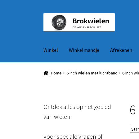
Ga
Ga
door
naar
naar
de
navigatie
inhoud
Winkel
Winkelmandje
Afrekenen
Home
6 inch wielen met luchtband
6 inch wi
6
Ontdek alles op het gebied
van wielen.
Voor speciale vragen of