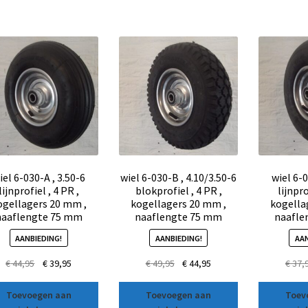
iel 6-030-A , 3.50-6
wiel 6-030-B , 4.10/3.50-6
wiel 6-0
lijnprofiel , 4 PR ,
blokprofiel , 4 PR ,
lijnpro
ogellagers 20 mm ,
kogellagers 20 mm ,
kogella
naaflengte 75 mm
naaflengte 75 mm
naafle
AANBIEDING!
AANBIEDING!
AAN
€
44,95
€
39,95
€
49,95
€
44,95
€
37,
Toevoegen aan
Toevoegen aan
Toev