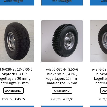
winkelwagen
winkelwagen
win
l 6-030-E , 13×5.00-6
wiel 6-030-F , 3.50-6
wiel 6-031
lokprofiel , 4 PR ,
blokprofiel , 4 PR ,
blokpr
ogellagers 20 mm ,
kogellagers 20 mm ,
kogella
naaflengte 75 mm
naaflengte 75 mm
naafle
AANBIEDING!
AANBIEDING!
AAN
€
59,95
€
49,95
€
49,95
€
39,95
€
69,