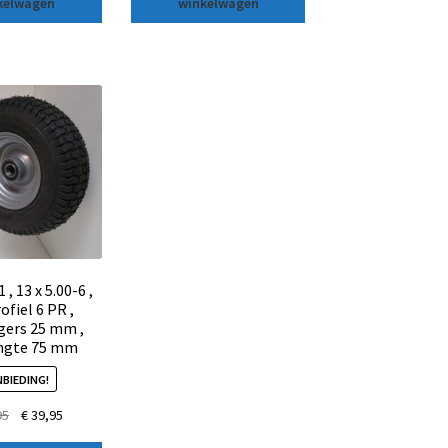
kelwagen
winkelwagen
 , 13 x 5.00-6 ,
ofiel 6 PR ,
gers 25 mm ,
ngte 75 mm
BIEDING!
95
€
39,95