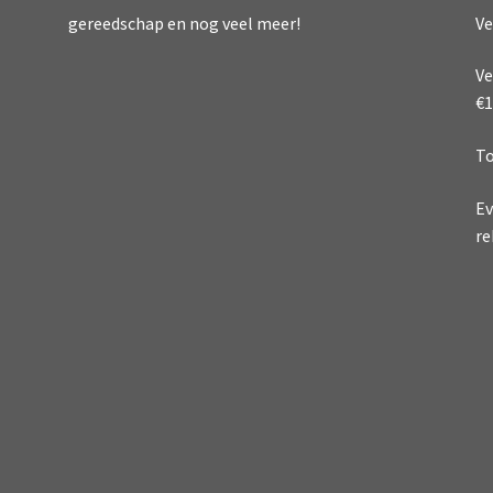
Ve
gereedschap en nog veel meer!
Ve
€1
To
Ev
re