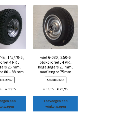
-B , 145/70-6 ,
wiel 6-030 , 2.50-6
ofiel 4 PR ,
blokprofiel , 4 PR ,
gers 25 mm ,
kogellagers 20 mm ,
te 80 – 88 mm
naaflengte 75mm
BIEDING!
AANBIEDING!
95
€
39,95
€
34,95
€
29,95
oegen aan
Toevoegen aan
kelwagen
winkelwagen