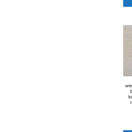
wie
b
k