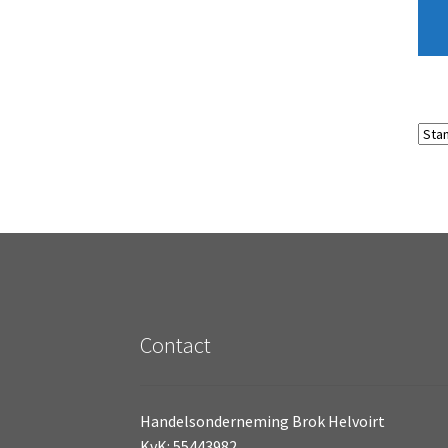
Contact
Handelsonderneming Brok Helvoirt
KvK: 55443982