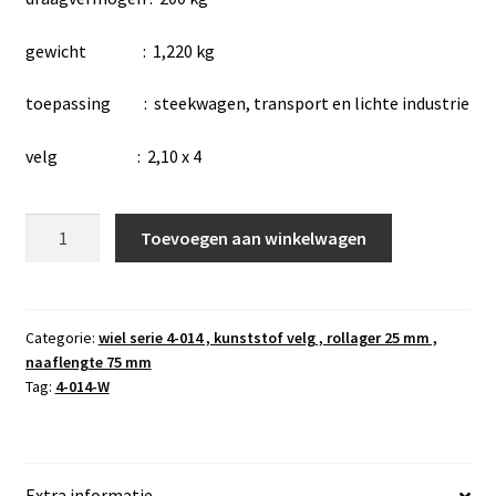
gewicht : 1,220 kg
toepassing : steekwagen, transport en lichte industrie
velg : 2,10 x 4
wiel
Toevoegen aan winkelwagen
4-
014-
W
,
Categorie:
wiel serie 4-014 , kunststof velg , rollager 25 mm ,
naaflengte 75 mm
3.00-
Tag:
4-014-W
4
,
blokprofiel
,
Extra informatie