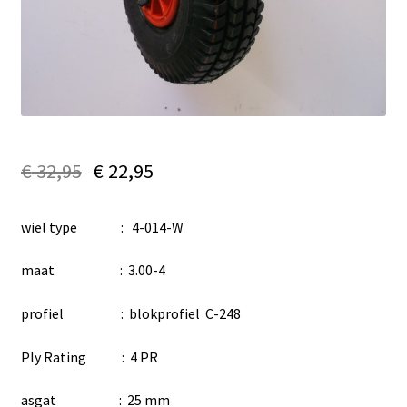
€
32,95
€
22,95
wiel type : 4-014-W
maat : 3.00-4
profiel : blokprofiel C-248
Ply Rating : 4 PR
asgat : 25 mm