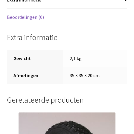
4
PR
,
Beoordelingen (0)
rollager
25
Extra informatie
mm
,
naaflengte
Gewicht
2,1 kg
75
mm
Afmetingen
35 × 35 × 20 cm
aantal
Gerelateerde producten