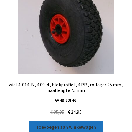
wiel 4-014-B , 4.00-4 , blokprofiel , 4 PR , rollager 25 mm ,
naaflengte 75 mm
AANBIEDING!
€
35,95
€
24,95
Toevoegen aan winkelwagen