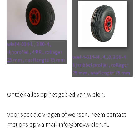
wiel 4-014-L , 3.00-4 ,
lijnprofiel , 4 PR , rollager
wiel 4-014-N , 4.10/3.50-4 ,
25 mm , naaflengte 75 mm
lijnribbel profiel , rollager
25 mm , naaflengte 75 mm
Ontdek alles op het gebied van wielen.
Voor speciale vragen of wensen, neem contact
met ons op via mail: info@brokwielen.nl.