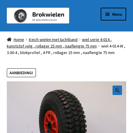
Ga
Ga
Menu
door
naar
naar
de
Winkel
navigatie
inhoud
Home
4 inch wielen met luchtband
wiel serie 4-014 ,
kunststof velg , rollager 25 mm , naaflengte 75 mm
wiel 4-014-W ,
Winkelmandje
3.00-4 , blokprofiel , 4 PR , rollager 25 mm , naaflengte 75 mm
Afrekenen
AANBIEDING!
Mijn Account