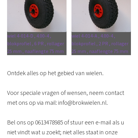
wiel 4-014-D , 4.00-4 ,
wiel 4-014-A , 4.00-4 ,
blokprofiel , 6 PR , rollager
blokprofiel , 2 PR , rollager
25 mm , naaflengte 75 mm
25 mm , naaflengte 75 mm
Ontdek alles op het gebied van wielen.
Voor speciale vragen of wensen, neem contact
met ons op via mail: info@brokwielen.nl.
Bel ons op 0613478985 of stuur een e-mail als u
niet vindt wat u zoekt; niet alles staat in onze