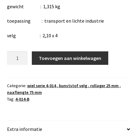
gewicht : 1,315 kg
toepassing : transport en lichte industrie
velg : 2,10 x 4
wiel
Toevoegen aan winkelwagen
4-
014-
B
,
Categorie:
wiel serie 4-014 , kunststof velg , rollager 25 mm ,
naaflengte 75 mm
4.00-
Tag:
4-014-B
4
,
blokprofiel
,
Extra informatie
4