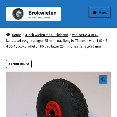
Ga
Ga
Menu
door
naar
naar
de
Winkel
navigatie
inhoud
Home
4 inch wielen met luchtband
wiel serie 4-014 ,
kunststof velg , rollager 25 mm , naaflengte 75 mm
wiel 4-014-B ,
Winkelmandje
4.00-4 , blokprofiel , 4 PR , rollager 25 mm , naaflengte 75 mm
Afrekenen
AANBIEDING!
Mijn Account