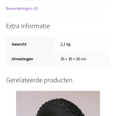
PR
,
Beoordelingen (0)
rollager
25
Extra informatie
mm
,
naaflengte
Gewicht
2,1 kg
75
mm
Afmetingen
35 × 35 × 20 cm
aantal
Gerelateerde producten