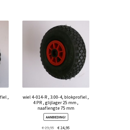
iel ,
wiel 4-014-R , 3.00-4, blokprofiel ,
4 PR , glijlager 25 mm ,
naaflengte 75 mm
AANBIEDING!
€
29,95
€
24,95