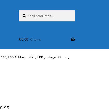
Zoeken
Zoeken
naar:
€
0,00
0 items
 4.10/3.50-4 . blokprofiel , 4 PR , rollager 25 mm ,
8,95