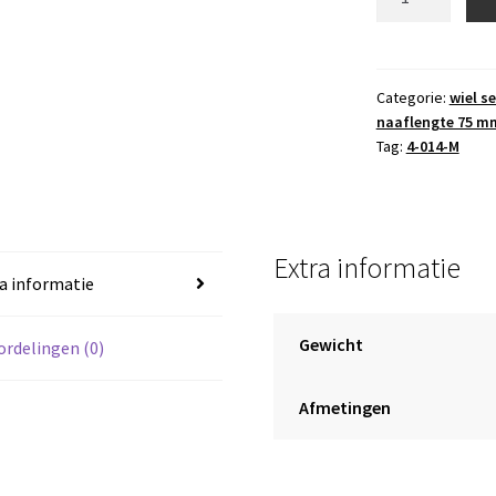
4-
014-
M
,
Categorie:
wiel se
naaflengte 75 m
4.10/3.50-
Tag:
4-014-M
4
.
blokprofiel
,
Extra informatie
4
a informatie
PR
,
rollager
Gewicht
rdelingen (0)
25
mm
Afmetingen
,
naaflengte
75