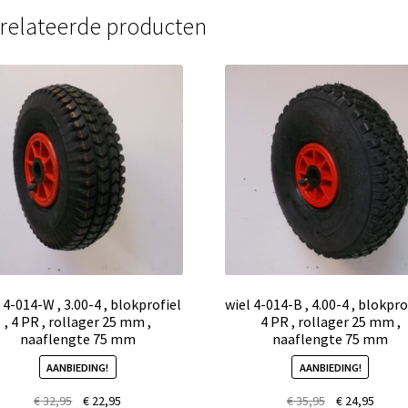
mm
relateerde producten
aantal
 4-014-W , 3.00-4 , blokprofiel
wiel 4-014-B , 4.00-4 , blokprof
, 4 PR , rollager 25 mm ,
4 PR , rollager 25 mm ,
naaflengte 75 mm
naaflengte 75 mm
AANBIEDING!
AANBIEDING!
€
32,95
€
22,95
€
35,95
€
24,95