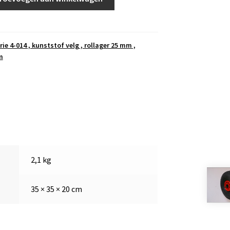
rie 4-014 , kunststof velg , rollager 25 mm ,
m
2,1 kg
35 × 35 × 20 cm