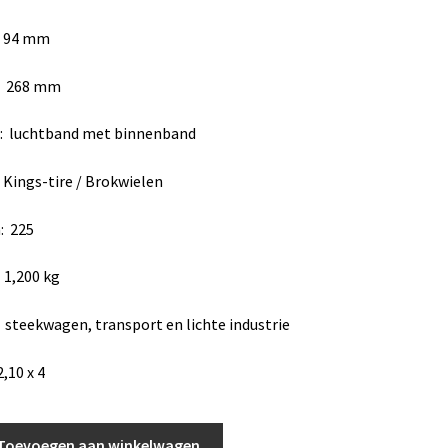
94 mm
68 mm
luchtband met binnenband
s-tire / Brokwielen
: 225
,200 kg
teekwagen, transport en lichte industrie
0 x 4
Toevoegen aan winkelwagen