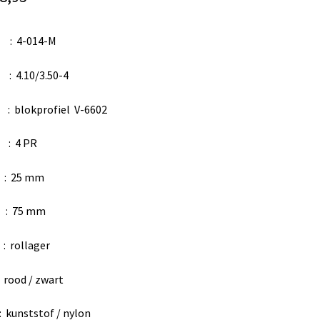
 4-014-M
10/3.50-4
lokprofiel V-6602
: 4 PR
25 mm
: 75 mm
 rollager
od / zwart
unststof / nylon