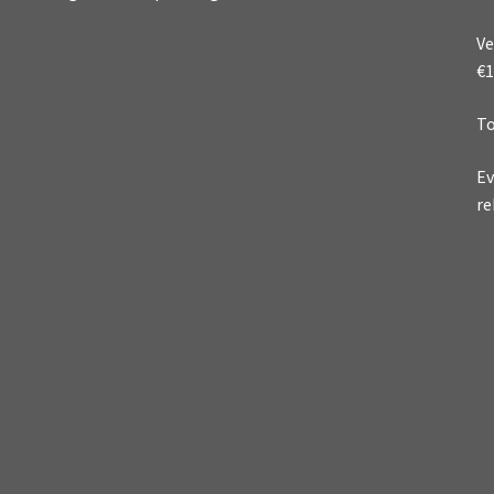
Ve
€1
To
Ev
re