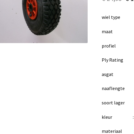
wiel type :
maat : 4.
profiel : b
Ply Rating 
asgat : 
naaflengte 
soort lager :
kleur : ro
materiaal : k