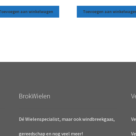
Toevoegen aan winkelwagen
Toevoegen aan winkelwage
BrokWielen
V
Dé Wielenspecialist, maar ook windbreekgaas,
Ve
Ve
gereedschap en nog veel meer!