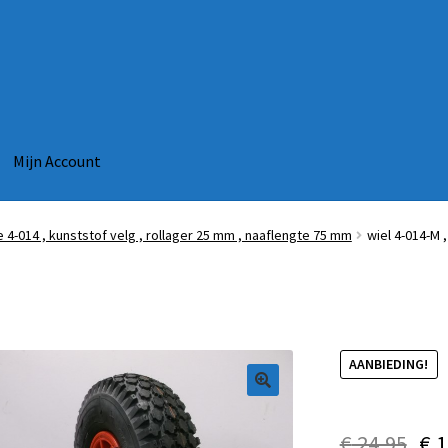
Mijn Account
e 4-014 , kunststof velg , rollager 25 mm , naaflengte 75 mm
wiel 4-014-M ,
AANBIEDING!
€
24,95
€
1