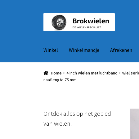
Ga
Ga
door
naar
naar
de
navigatie
inhoud
Winkel
Winkelmandje
Afrekenen
Home
4 inch wielen met luchtband
wiel seri
naaflengte 75 mm
Ontdek alles op het gebied
van wielen.