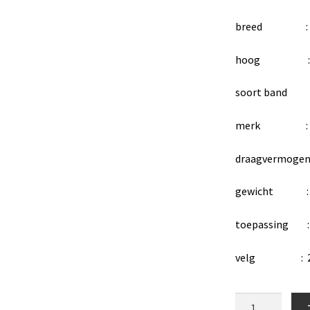
breed : 
hoog : 2
soort band : 
merk : King
draagvermogen
gewicht : 1
toepassing : s
velg : 2,1
wiel