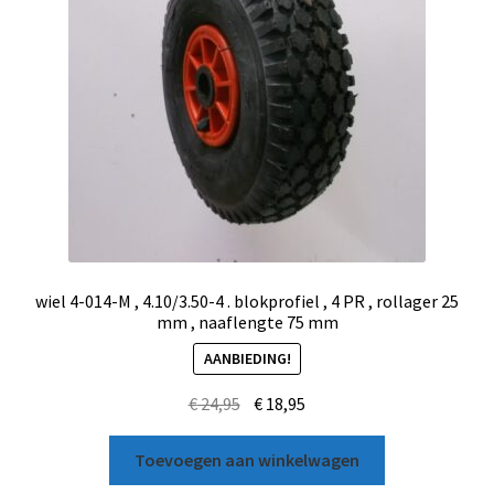
wiel 4-014-M , 4.10/3.50-4 . blokprofiel , 4 PR , rollager 25
mm , naaflengte 75 mm
AANBIEDING!
€
24,95
€
18,95
Toevoegen aan winkelwagen