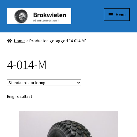
Ga
Ga
Menu
door
naar
naar
de
Winkel
navigatie
inhoud
Home
Producten getagged “4-014-M”
Winkelmandje
4-014-M
Afrekenen
Mijn Account
Enig resultaat