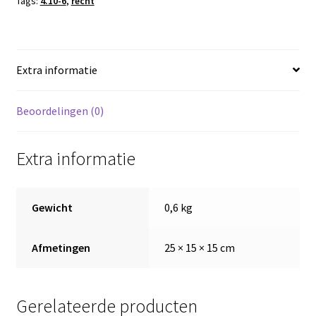
Tags:
4.10-6
,
recht
aantal
Extra informatie
Beoordelingen (0)
Extra informatie
Gewicht
0,6 kg
Afmetingen
25 × 15 × 15 cm
Gerelateerde producten