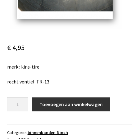
€
4,95
merk : kins-tire
recht ventiel TR-13
binnenband
Toevoegen aan winkelwagen
4.10-
6,
recht
ventiel
Categorie:
binnenbanden 6 inch