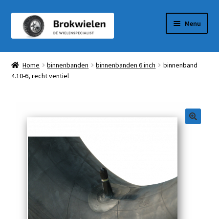
Ga
Ga
Menu
door
naar
naar
de
Winkel
navigatie
inhoud
Home
binnenbanden
binnenbanden 6 inch
binnenband
4.10-6, recht ventiel
Winkelmandje
Afrekenen
Mijn Account