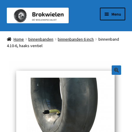
Ga
Ga
Menu
door
naar
naar
de
Winkel
navigatie
inhoud
Home
binnenbanden
binnenbanden 6 inch
binnenband
4.10-6, haaks ventiel
Winkelmandje
Afrekenen
Mijn Account