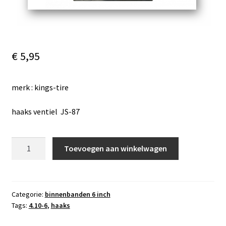
€
5,95
merk : kings-tire
haaks ventiel JS-87
binnenband
Toevoegen aan winkelwagen
4.10-
6,
haaks
ventiel
Categorie:
binnenbanden 6 inch
Tags:
4.10-6
,
haaks
aantal