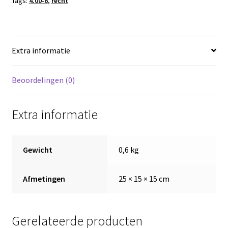
Tags:
4.00-6
,
recht
aantal
Extra informatie
Beoordelingen (0)
Extra informatie
Gewicht
0,6 kg
Afmetingen
25 × 15 × 15 cm
Gerelateerde producten