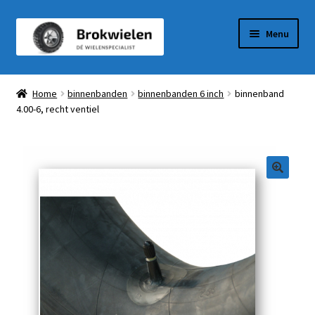
Ga
Ga
Menu
door
naar
naar
de
Winkel
navigatie
inhoud
Home
binnenbanden
binnenbanden 6 inch
binnenband
4.00-6, recht ventiel
Winkelmandje
Afrekenen
Mijn Account