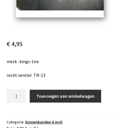
€
4,95
merk : kings-tire
recht ventiel TR-13
binnenband
Toevoegen aan winkelwagen
4.00-
6,
recht
ventiel
Categorie:
binnenbanden 6 inch