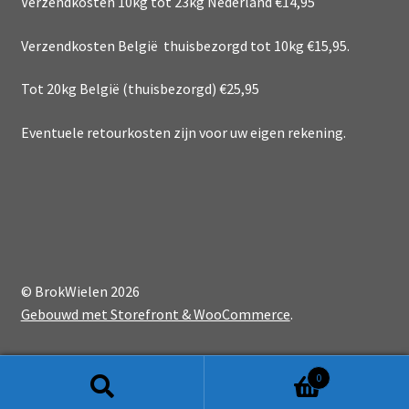
Verzendkosten 10kg tot 23kg Nederland €14,95
Verzendkosten België thuisbezorgd tot 10kg €15,95.
Tot 20kg België (thuisbezorgd) €25,95
Eventuele retourkosten zijn voor uw eigen rekening.
© BrokWielen 2026
Gebouwd met Storefront & WooCommerce
.
0
Zoeken
Zoeken