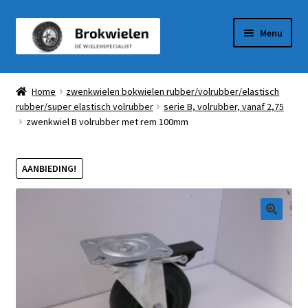
Ga
Ga
Menu
door
naar
naar
de
Winkel
navigatie
inhoud
Home
zwenkwielen bokwielen rubber/volrubber/elastisch
rubber/super elastisch volrubber
serie B, volrubber, vanaf 2,75
Winkelmandje
zwenkwiel B volrubber met rem 100mm
Afrekenen
AANBIEDING!
Mijn Account