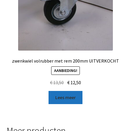
zwenkwiel volrubber met rem 200mm UITVERKOCHT
AANBIEDING!
€
13,50
€
12,50
Lees meer
Meer producten