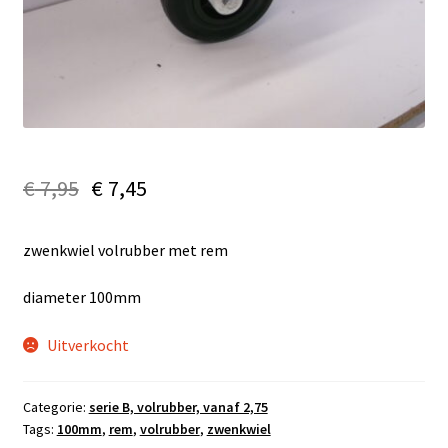
€
7,95
€
7,45
zwenkwiel volrubber met rem
diameter 100mm
Uitverkocht
Categorie:
serie B, volrubber, vanaf 2,75
Tags:
100mm
,
rem
,
volrubber
,
zwenkwiel