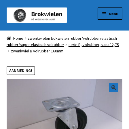
Ga
Ga
Menu
door
naar
naar
de
Winkel
navigatie
inhoud
Home
zwenkwielen bokwielen rubber/volrubber/elastisch
rubber/super elastisch volrubber
serie B, volrubber, vanaf 2,75
Winkelmandje
zwenkwiel B volrubber 160mm
Afrekenen
AANBIEDING!
Mijn Account