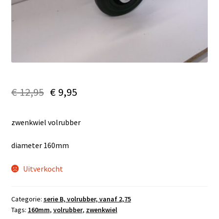
€
12,95
€
9,95
zwenkwiel volrubber
diameter 160mm
Uitverkocht
Categorie:
serie B, volrubber, vanaf 2,75
Tags:
160mm
,
volrubber
,
zwenkwiel