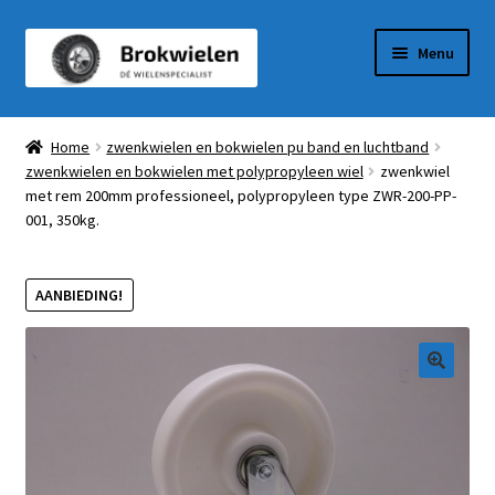
Ga
Ga
Menu
door
naar
naar
de
Winkel
navigatie
inhoud
Home
zwenkwielen en bokwielen pu band en luchtband
zwenkwielen en bokwielen met polypropyleen wiel
zwenkwiel
Winkelmandje
met rem 200mm professioneel, polypropyleen type ZWR-200-PP-
001, 350kg.
Afrekenen
Mijn Account
AANBIEDING!