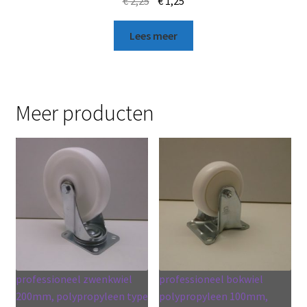
€
2,25
€
1,25
Lees meer
Meer producten
professioneel zwenkwiel
professioneel bokwiel
200mm, polypropyleen type
polypropyleen 100mm,