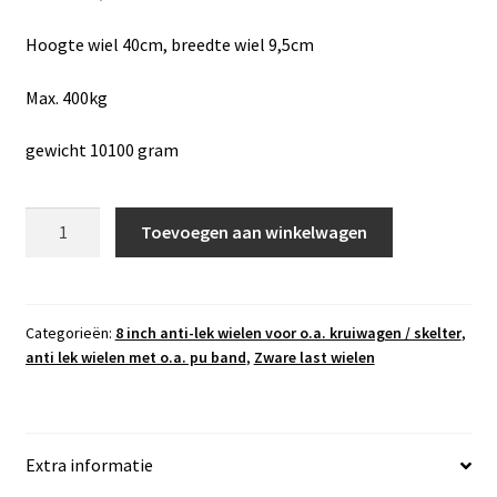
Hoogte wiel 40cm, breedte wiel 9,5cm
Max. 400kg
gewicht 10100 gram
anti-
Toevoegen aan winkelwagen
lek
zware
lastwiel
Type
Categorieën:
8 inch anti-lek wielen voor o.a. kruiwagen / skelter
,
anti lek wielen met o.a. pu band
,
Zware last wielen
8-
086-
VR,
asgat
Extra informatie
25mm,
naaflengte