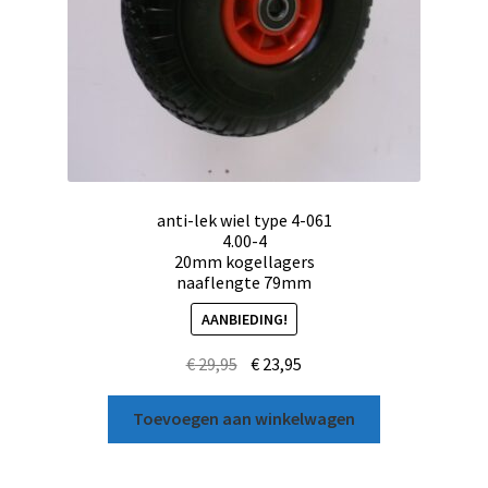
anti-lek wiel type 4-061
4.00-4
20mm kogellagers
naaflengte 79mm
AANBIEDING!
€
29,95
€
23,95
Toevoegen aan winkelwagen