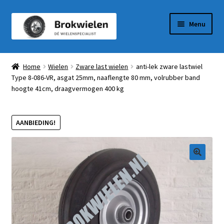
Ga
Ga
Menu
door
naar
naar
de
Winkel
navigatie
inhoud
Home
Wielen
Zware last wielen
anti-lek zware lastwiel
Type 8-086-VR, asgat 25mm, naaflengte 80 mm, volrubber band
Winkelmandje
hoogte 41cm, draagvermogen 400 kg
Afrekenen
AANBIEDING!
Mijn Account