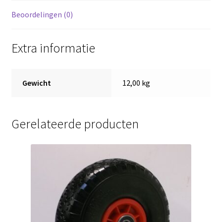
80
Beoordelingen (0)
mm,
volrubber
Extra informatie
band
hoogte
41cm,
Gewicht
12,00 kg
draagvermogen
400
kg
Gerelateerde producten
aantal