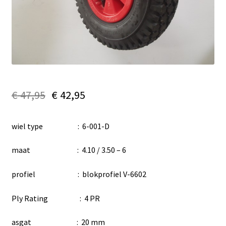
€
47,95
€
42,95
wiel type : 6-001-D
maat : 4.10 / 3.50 – 6
profiel : blokprofiel V-6602
Ply Rating : 4 PR
asgat : 20 mm