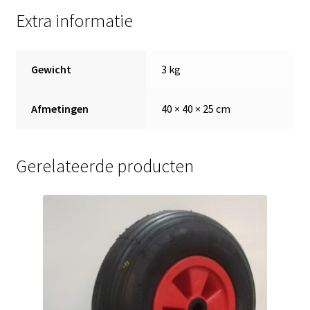
20
Extra informatie
mm
,
naaflengte
Gewicht
3 kg
75
mm
Afmetingen
40 × 40 × 25 cm
aantal
Gerelateerde producten