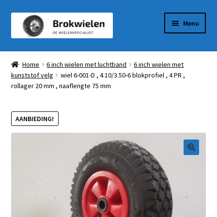
Ga
Ga
Menu
door
naar
naar
de
Winkel
navigatie
inhoud
Home
6 inch wielen met luchtband
6 inch wielen met
kunststof velg
wiel 6-001-D , 4.10/3.50-6 blokprofiel , 4 PR ,
Winkelmandje
rollager 20 mm , naaflengte 75 mm
Afrekenen
AANBIEDING!
Mijn Account