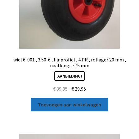
wiel 6-001 , 3.50-6 , lijnprofiel , 4 PR , rollager 20 mm ,
naaflengte 75 mm
AANBIEDING!
€
39,95
€
29,95
Toevoegen aan winkelwagen