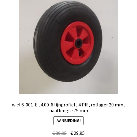
wiel 6-001-E , 4.00-6 lijnprofiel , 4 PR , rollager 20 mm ,
naaflengte 75 mm
AANBIEDING!
€
39,95
€
29,95