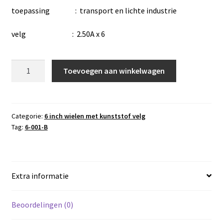
toepassing : transport en lichte industrie
velg : 2.50A x 6
wiel
Toevoegen aan winkelwagen
6-
001-
D
,
Categorie:
6 inch wielen met kunststof velg
Tag:
6-001-B
4.10/3.50-
6
blokprofiel
,
Extra informatie
4
PR
,
Beoordelingen (0)
rollager