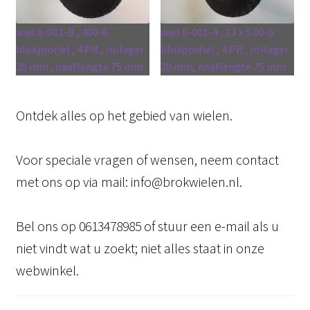
wiel 6-001-B , 400-6
wiel 6-001-A , 13 x 5.00-6
blokprofiel , 4 PR , rollager
blokprofiel , 4 PR , rollager
20 mm , naaflengte 75 mm
20 mm, naaflengte 75 mm
Ontdek alles op het gebied van wielen.
Voor speciale vragen of wensen, neem contact
met ons op via mail: info@brokwielen.nl.
Bel ons op 0613478985 of stuur een e-mail als u
niet vindt wat u zoekt; niet alles staat in onze
webwinkel.