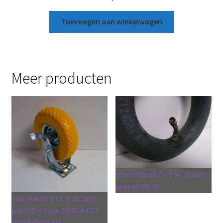
Toevoegen aan winkelwagen
Meer producten
binnenband 7 x 1 ¾ , haaks
ventiel 90/30
zwenkwiel met rem, anti-
lek 300-4 type ZWR-4-077