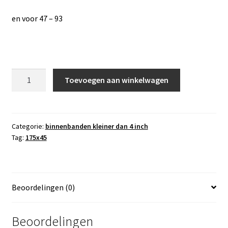
en voor 47 – 93
binnenband
Toevoegen aan winkelwagen
175
x
45,
haaks
Categorie:
binnenbanden kleiner dan 4 inch
Tag:
175x45
ventiel
90/30
aantal
Beoordelingen (0)
Beoordelingen