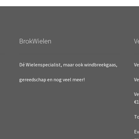
BrokWielen
V
Dé Wielenspecialist, maar ook windbreekgaas,
Ve
Ve
gereedschap en nog veel meer!
Ve
€1
To
Ev