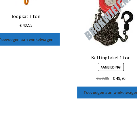
loopkat 1 ton
€
49,95
Toevoegen aan winkelwagen
Kettingtakel 1 ton
AANBIEDING!
€
59,95
€
49,95
Toevoegen aan winkelwage