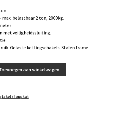
ton
– max. belastbaar 2 ton, 2000kg.
 meter
n met veiligheidssluiting.
tie.
bruik. Gelaste kettingschakels. Stalen frame.
Toevoegen aan winkelwagen
gtakel / loopkat