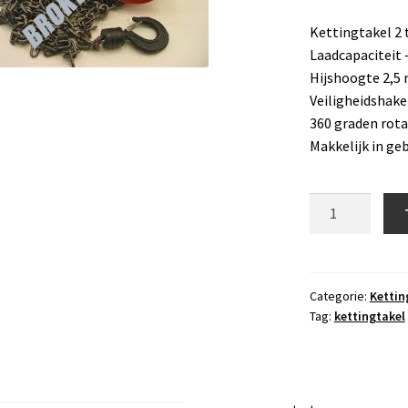
Kettingtakel 2 
Laadcapaciteit 
Hijshoogte 2,5
Veiligheidshake
360 graden rota
Makkelijk in ge
Kettingtakel
2
ton
aantal
Categorie:
Kettin
Tag:
kettingtakel