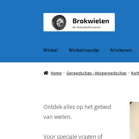
Ga
Ga
door
naar
naar
de
navigatie
inhoud
Winkel
Winkelmandje
Afrekenen
Home
Gereedschap - Hijsgereedschap
Kett
Ontdek alles op het gebied
van wielen.
Voor speciale vragen of