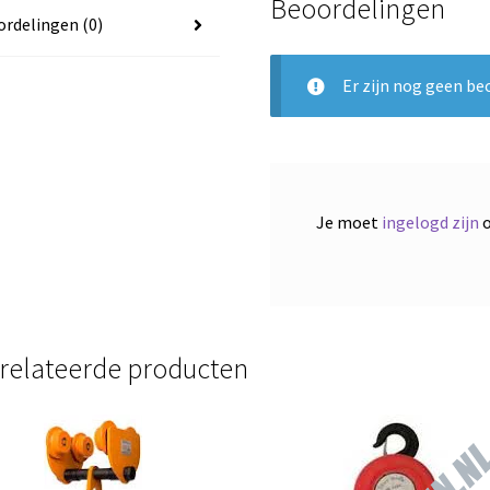
Beoordelingen
rdelingen (0)
Er zijn nog geen be
Je moet
ingelogd zijn
o
relateerde producten