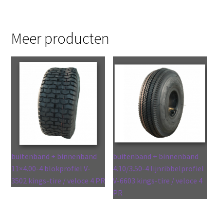
Meer producten
buitenband + binnenband
buitenband + binnenband
11×4.00-4 blokprofiel V-
4.10/3.50-4 lijnribbelprofiel
3502 kings-tire / veloce 4 PR
V-6603 kings-tire / veloce 4
PR