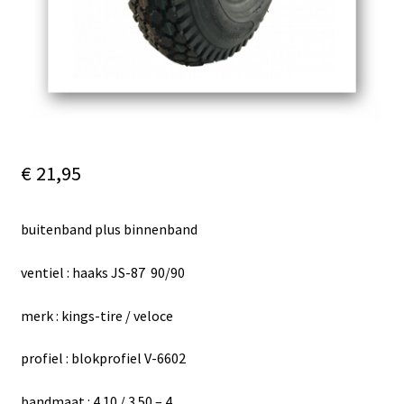
€
21,95
buitenband plus binnenband
ventiel : haaks JS-87 90/90
merk : kings-tire / veloce
profiel : blokprofiel V-6602
bandmaat : 4.10 / 3.50 – 4