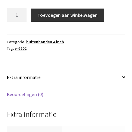
buitenband
Toevoegen aan winkelwagen
+
binnenband
4.10/3.50-
4
Categorie:
buitenbanden 4 inch
Tag:
v-6602
blokprofiel
V-
6602
kings-
Extra informatie
tire
/
veloce
Beoordelingen (0)
4
PR
Extra informatie
aantal