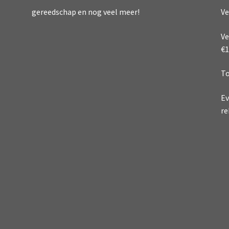
Ve
gereedschap en nog veel meer!
Ve
€1
To
Ev
re