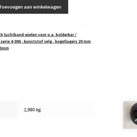
Toevoegen aan winkelwagen
ch luchtband wielen voor o.a. bolderkar /
 serie 4-006 , kunststof velg , kogellagers 20 mm
 75mm
1,980 kg