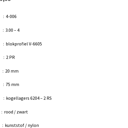
 4-006
00 – 4
lokprofiel V-6605
: 2 PR
20 mm
: 75 mm
 kogellagers 6204 – 2 RS
od / zwart
kunststof / nylon