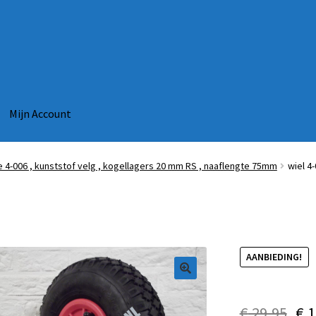
Mijn Account
ie 4-006 , kunststof velg , kogellagers 20 mm RS , naaflengte 75mm
wiel 4-
AANBIEDING!
€
29,95
€
1