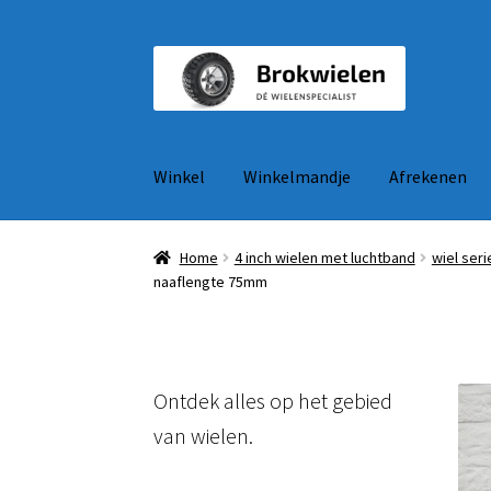
Ga
Ga
door
naar
naar
de
navigatie
inhoud
Winkel
Winkelmandje
Afrekenen
Home
4 inch wielen met luchtband
wiel ser
naaflengte 75mm
Ontdek alles op het gebied
van wielen.