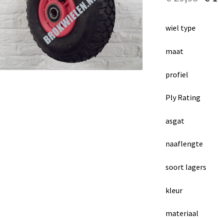
wiel type :
maat : 3.
profiel : b
Ply Rating 
asgat : 
naaflengte 
soort lagers :
kleur : ro
materiaal : 