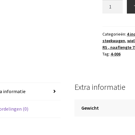
wiel
4-
006
,
3.00-
Categorieën:
4 in
steekwagen
,
wiel
4
RS , naaflengte
blokprofiel
Tag:
4-006
,
2
PR
,
Extra informatie
kogellagers
a informatie
20
mm
Gewicht
rdelingen (0)
,
naaflengte
75mm
aantal