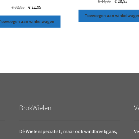
€
44,95
€
29,95
€
32,95
€
22,95
Toevoegen aan winkelwage
Toevoegen aan winkelwagen
BrokWielen
V
Dé Wielenspecialist, maar ook windbreekgaas,
Ve