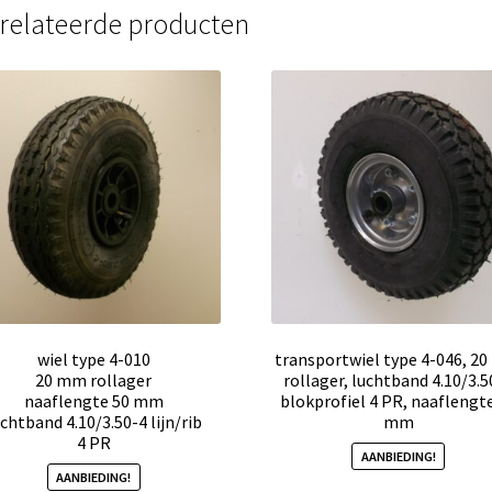
relateerde producten
wiel type 4-010
transportwiel type 4-046, 2
20 mm rollager
rollager, luchtband 4.10/3.5
naaflengte 50 mm
blokprofiel 4 PR, naaflengt
chtband 4.10/3.50-4 lijn/rib
mm
4 PR
AANBIEDING!
AANBIEDING!