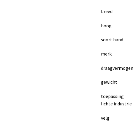
breed : 
hoog : 2
soort band :
merk : Velo
draagvermogen
gewicht : 1
toepassing : 
lichte industrie
velg : 2.