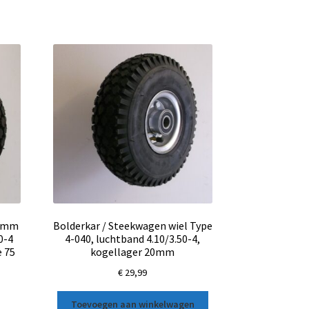
0 mm
Bolderkar / Steekwagen wiel Type
0-4
4-040, luchtband 4.10/3.50-4,
e 75
kogellager 20mm
€
29,99
Toevoegen aan winkelwagen