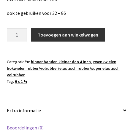
ook te gebruiken voor 32 – 86
binnenband
Toevoegen aan winkelwagen
6
x
1
¼
Categorieën:
binnenbanden kleiner dan 4 inch
,
zwenkwielen
bokwielen rubber/volrubber/elastisch rubber/super elastisch
,
volrubber
haaks
Tag:
6 x 1 ¼
ventiel
90/45
aantal
Extra informatie
Beoordelingen (0)