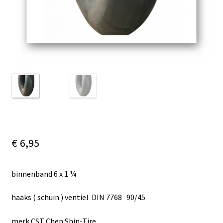
€
6,95
binnenband 6 x 1 ¼
haaks ( schuin ) ventiel DIN 7768 90/45
merk CST Chen Shin-Tire