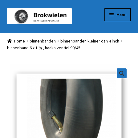
Ga
Ga
Menu
door
naar
naar
de
Winkel
navigatie
inhoud
Home
binnenbanden
binnenbanden kleiner dan 4 inch
binnenband 6 x 1 ¼ , haaks ventiel 90/45
Winkelmandje
Afrekenen
Mijn Account