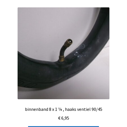
binnenband 8 x 1 ¼ , haaks ventiel 90/45
€
6,95