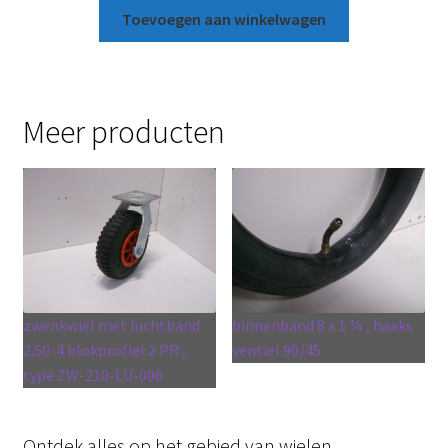
Toevoegen aan winkelwagen
Meer producten
zwenkwiel met luchtband
binnenband 8 x 1 ¼ , haaks
2.50-4 blokprofiel 2 PR ,
ventiel 90/45
type ZW-210-LU-006
Ontdek alles op het gebied van wielen.