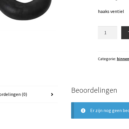
haaks ventiel
4
inch
binnenband
2.80
-
Categorie:
binnen
4,
haaks
ventiel
aantal
Beoordelingen
rdelingen (0)
Er zijn nog geen be