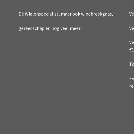
Dé Wielenspecialist, maar ook windbreekgaas,
Ve
Ve
gereedschap en nog veel meer!
Ve
€1
To
Ev
re