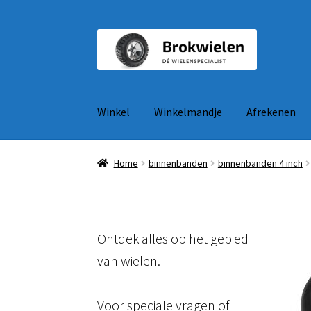
Ga
Ga
door
naar
naar
de
navigatie
inhoud
Winkel
Winkelmandje
Afrekenen
Home
binnenbanden
binnenbanden 4 inch
Ontdek alles op het gebied
van wielen.
Voor speciale vragen of