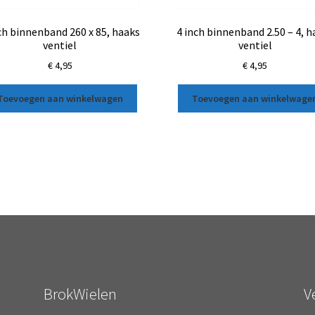
ch binnenband 260 x 85, haaks
4 inch binnenband 2.50 – 4, h
ventiel
ventiel
€
4,95
€
4,95
Toevoegen aan winkelwagen
Toevoegen aan winkelwage
BrokWielen
V