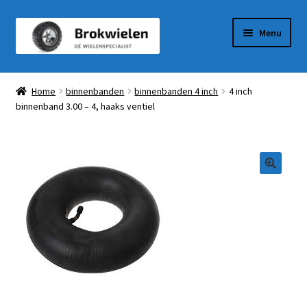
Ga
Ga
Menu
door
naar
naar
de
Winkel
navigatie
inhoud
Home
binnenbanden
binnenbanden 4 inch
4 inch
binnenband 3.00 – 4, haaks ventiel
Winkelmandje
Afrekenen
Mijn Account