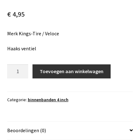
€
4,95
Merk Kings-Tire / Veloce
Haaks ventiel
4
Toevoegen aan winkelwagen
inch
binnenband
3.00
-
Categorie:
binnenbanden 4 inch
4,
haaks
ventiel
Beoordelingen (0)
aantal