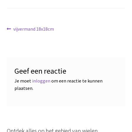
Bericht
Vorig
vijvermand 18x18cm
bericht:
navigatie
Geef een reactie
Je moet
inloggen
om een reactie te kunnen
plaatsen.
Ontdek alles op het gebied van wielen.