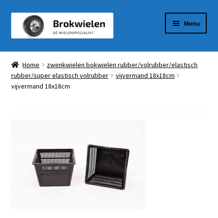
Ga
Ga
Menu
door
naar
naar
de
Winkel
navigatie
inhoud
Home
zwenkwielen bokwielen rubber/volrubber/elastisch
rubber/super elastisch volrubber
vijvermand 18x18cm
Winkelmandje
vijvermand 18x18cm
Afrekenen
Mijn Account