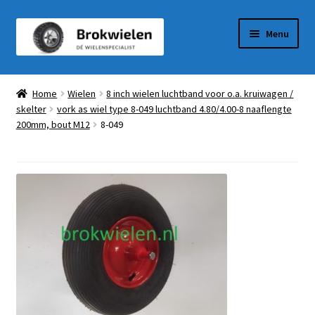
Ga
Ga
Menu
door
naar
naar
de
Winkel
navigatie
inhoud
Home
Wielen
8 inch wielen luchtband voor o.a. kruiwagen /
skelter
vork as wiel type 8-049 luchtband 4.80/4.00-8 naaflengte
Winkelmandje
200mm, bout M12
8-049
Afrekenen
Mijn Account