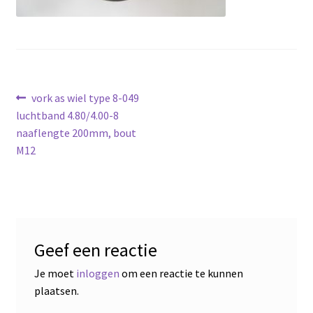
Bericht
Vorig
vork as wiel type 8-049
bericht:
luchtband 4.80/4.00-8
navigatie
naaflengte 200mm, bout
M12
Geef een reactie
Je moet
inloggen
om een reactie te kunnen
plaatsen.