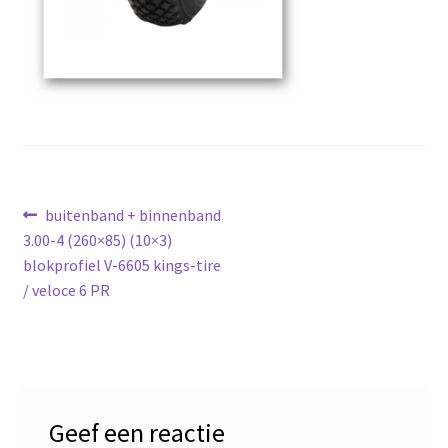
Bericht
Vorig
buitenband + binnenband
bericht:
3.00-4 (260×85) (10×3)
navigatie
blokprofiel V-6605 kings-tire
/ veloce 6 PR
Geef een reactie