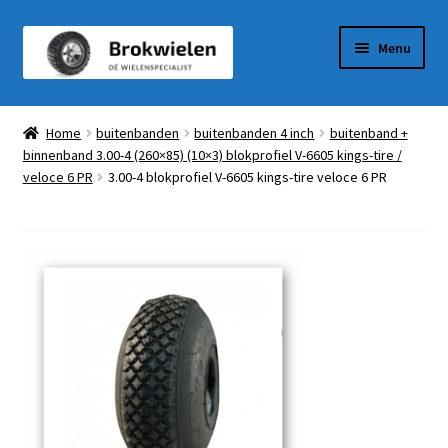
Ga
Ga
Menu
door
naar
naar
de
Winkel
navigatie
inhoud
Home
buitenbanden
buitenbanden 4 inch
buitenband +
binnenband 3.00-4 (260×85) (10×3) blokprofiel V-6605 kings-tire /
Winkelmandje
veloce 6 PR
3.00-4 blokprofiel V-6605 kings-tire veloce 6 PR
Afrekenen
Mijn Account