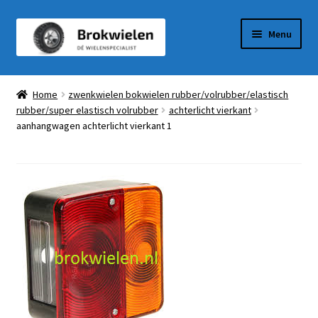
Ga
Ga
Menu
door
naar
naar
de
Winkel
navigatie
inhoud
Home
zwenkwielen bokwielen rubber/volrubber/elastisch
rubber/super elastisch volrubber
achterlicht vierkant
Winkelmandje
aanhangwagen achterlicht vierkant 1
Afrekenen
Mijn Account