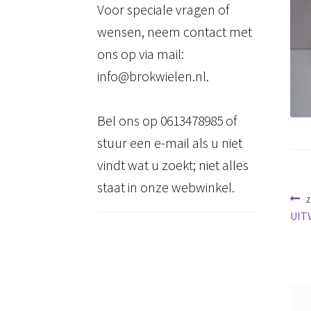
Voor speciale vragen of
wensen, neem contact met
ons op via mail:
info@brokwielen.nl.
Bel ons op 0613478985 of
stuur een e-mail als u niet
vindt wat u zoekt; niet alles
staat in onze webwinkel.
Be
V
z
b
UIT
na