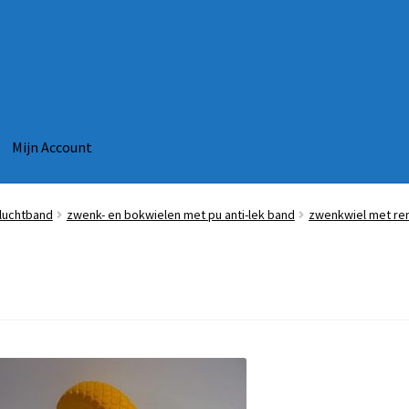
Mijn Account
luchtband
zwenk- en bokwielen met pu anti-lek band
zwenkwiel met rem