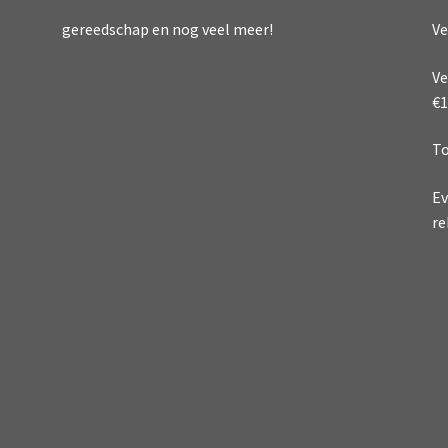
Ve
gereedschap en nog veel meer!
Ve
€1
To
Ev
re