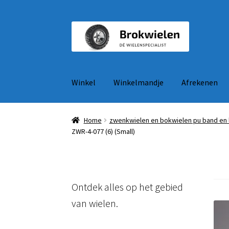
Ga
Ga
door
naar
naar
de
navigatie
inhoud
Winkel
Winkelmandje
Afrekenen
Home
zwenkwielen en bokwielen pu band en 
ZWR-4-077 (6) (Small)
Ontdek alles op het gebied
van wielen.