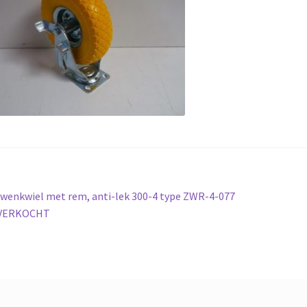
richt
orig
wenkwiel met rem, anti-lek 300-4 type ZWR-4-077
ericht:
VERKOCHT
vigatie