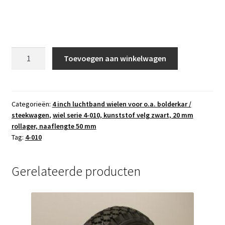
wiel
Toevoegen aan winkelwagen
type
4-
01020
mm
Categorieën:
4 inch luchtband wielen voor o.a. bolderkar /
steekwagen
,
wiel serie 4-010, kunststof velg zwart, 20 mm
rollagernaaflengte
rollager, naaflengte 50 mm
50
Tag:
4-010
mmluchtband
4.10/3.50-
4
Gerelateerde producten
lijn/rib4
PR
aantal