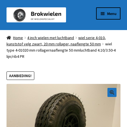
Ga
Ga
Menu
door
naar
naar
de
Winkel
navigatie
inhoud
Home
4 inch wielen met luchtband
wiel serie 4-010,
kunststof velg zwart, 20 mm rollager, naaflengte 50 mm
wiel
Winkelmandje
type 4-01020 mm rollagernaaflengte 50 mmluchtband 4.10/3.50-4
lijn/rib4 PR
Afrekenen
Mijn Account
AANBIEDING!