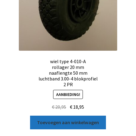
wiel type 4-010-A
rollager 20 mm
naaflengte 50 mm
luchtband 3.00-4 blokprofiel
2 PR
AANBIEDING!
€
20,95
€
18,95
Toevoegen aan winkelwagen