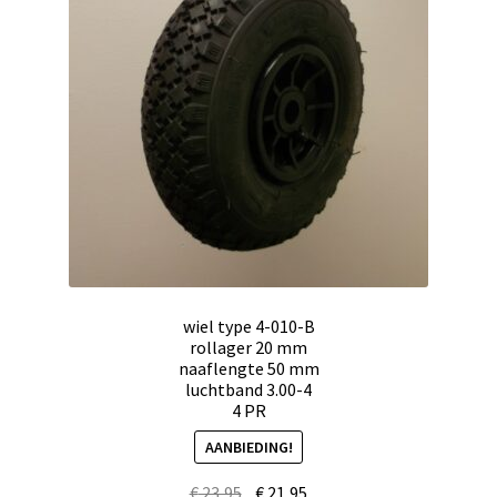
wiel type 4-010-B
rollager 20 mm
naaflengte 50 mm
luchtband 3.00-4
4 PR
AANBIEDING!
€
23,95
€
21,95