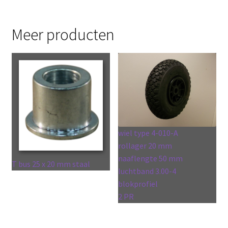
Meer producten
wiel type 4-010-A
rollager 20 mm
naaflengte 50 mm
T bus 25 x 20 mm staal
luchtband 3.00-4
blokprofiel
2 PR