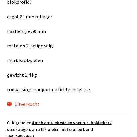
blokprofiel
asgat 20 mm rollager
naaflengte 50 mm
metalen 2-delige velg
merk Brokwielen
gewicht 1,4 kg
toepassing: tranport en lichte industrie
Uitverkocht
Categorieën:
4 inch anti-lek wielen voor o.a. bolderkar /
steekwagen
,
anti lek wielen met o.a. pu band
Tag:
4-083-R20