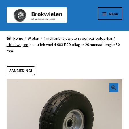
Ga
Ga
Menu
door
naar
naar
de
Winkel
navigatie
inhoud
Home
Wielen
4 inch anti-lek wielen voor o.a. bolderkar /
steekwagen
anti-lek wiel 4-083-R20rollager 20 mmnaaflengte 50
Winkelmandje
mm
Afrekenen
AANBIEDING!
Mijn Account