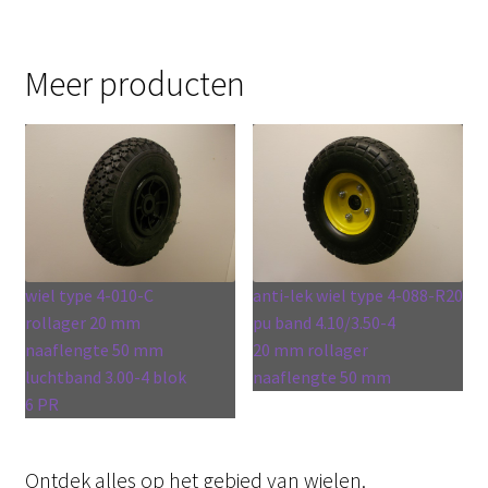
Meer producten
wiel type 4-010-C
anti-lek wiel type 4-088-R20
rollager 20 mm
pu band 4.10/3.50-4
naaflengte 50 mm
20 mm rollager
luchtband 3.00-4 blok
naaflengte 50 mm
6 PR
Ontdek alles op het gebied van wielen.