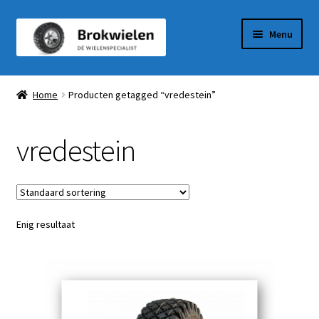
Ga
Ga
Menu
door
naar
naar
de
Winkel
navigatie
inhoud
Home
Producten getagged “vredestein”
Winkelmandje
vredestein
Afrekenen
Mijn Account
Enig resultaat