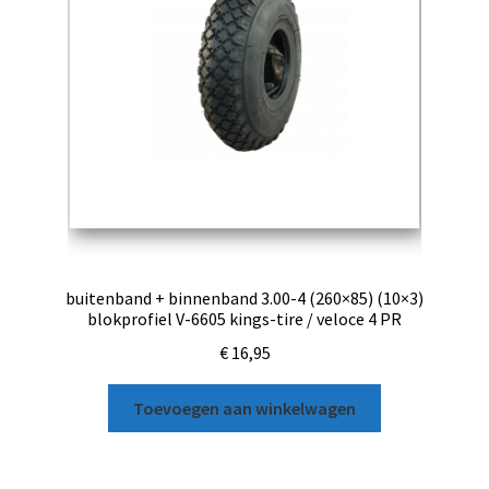
buitenband + binnenband 3.00-4 (260×85) (10×3)
blokprofiel V-6605 kings-tire / veloce 4 PR
€
16,95
Toevoegen aan winkelwagen