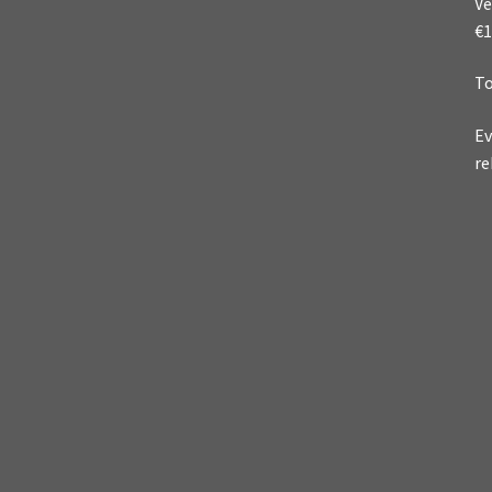
Ve
€1
To
Ev
re