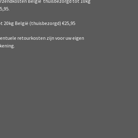
rzendkosten België thuisbezorgd tot 10kg
5,95.
t 20kg België (thuisbezorgd) €25,95
entuele retourkosten zijn voor uw eigen
kening.