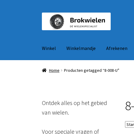
Ga
Ga
door
naar
naar
de
navigatie
inhoud
Winkel
Winkelmandje
Afrekenen
Home
Producten getagged “8-008-U”
8
Ontdek alles op het gebied
van wielen.
Voor speciale vragen of