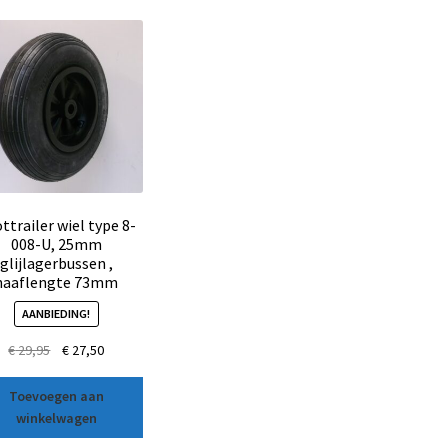
ttrailer wiel type 8-
008-U, 25mm
glijlagerbussen ,
naaflengte 73mm
AANBIEDING!
€
29,95
€
27,50
Toevoegen aan
winkelwagen