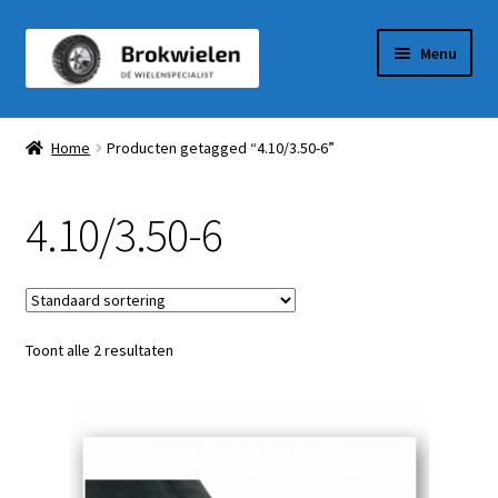
Ga
Ga
Menu
door
naar
naar
de
Winkel
navigatie
inhoud
Home
Producten getagged “4.10/3.50-6”
Winkelmandje
4.10/3.50-6
Afrekenen
Mijn Account
Toont alle 2 resultaten