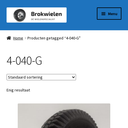
Ga
Ga
Menu
door
naar
naar
de
Winkel
navigatie
inhoud
Home
Producten getagged “4-040-G”
Winkelmandje
4-040-G
Afrekenen
Mijn Account
Enig resultaat