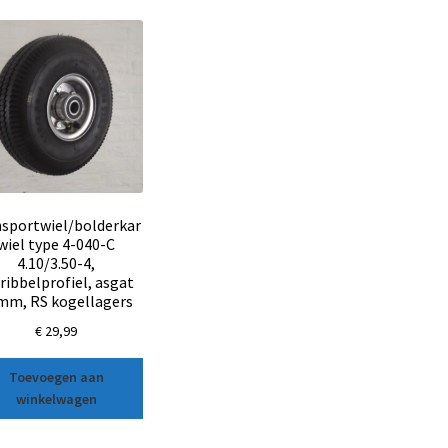
nsportwiel/bolderkar
wiel type 4-040-C
4.10/3.50-4,
nribbelprofiel, asgat
mm, RS kogellagers
€
29,99
Toevoegen aan
winkelwagen