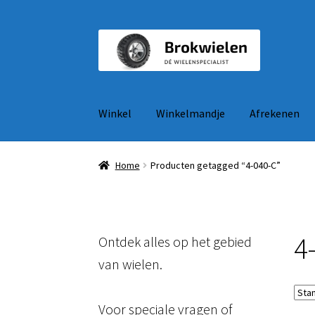
Ga
Ga
door
naar
naar
de
navigatie
inhoud
Winkel
Winkelmandje
Afrekenen
Home
Producten getagged “4-040-C”
4
Ontdek alles op het gebied
van wielen.
Voor speciale vragen of