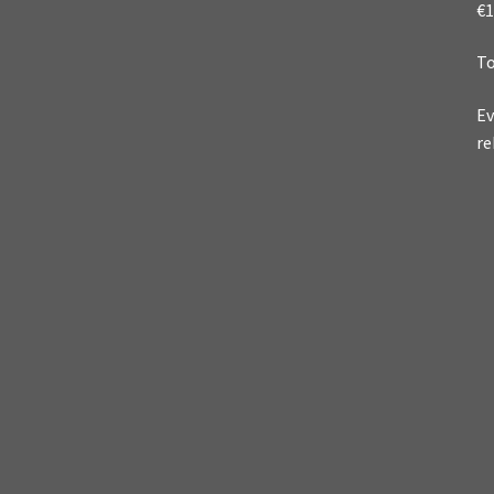
€1
To
Ev
re