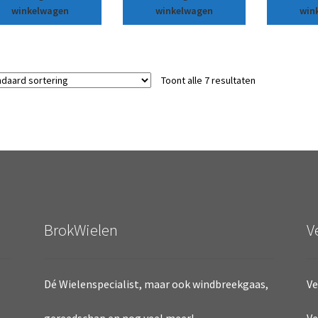
winkelwagen
winkelwagen
win
Toont alle 7 resultaten
BrokWielen
V
Dé Wielenspecialist, maar ook windbreekgaas,
Ve
Ve