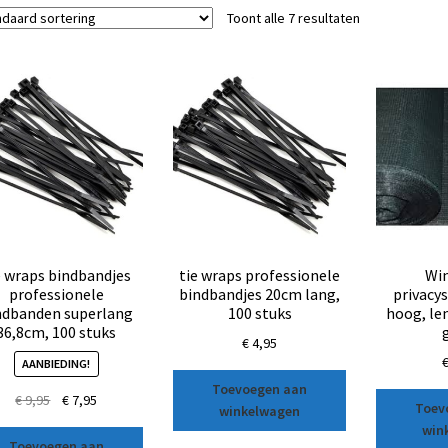
Toont alle 7 resultaten
e wraps bindbandjes
tie wraps professionele
Win
professionele
bindbandjes 20cm lang,
privacy
ndbanden superlang
100 stuks
hoog, le
36,8cm, 100 stuks
€
4,95
AANBIEDING!
Toevoegen aan
€
9,95
€
7,95
Toev
winkelwagen
win
Toevoegen aan