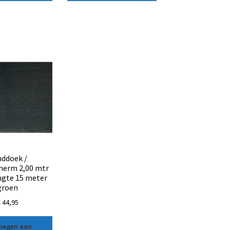
ddoek /
cherm 2,00 mtr
ngte 15 meter
groen
€
44,95
oegen aan