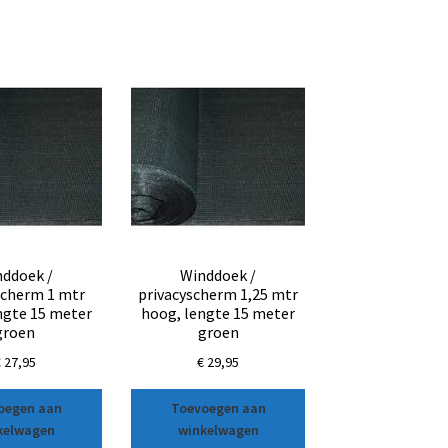
ddoek /
Winddoek /
scherm 1 mtr
privacyscherm 1,25 mtr
ngte 15 meter
hoog, lengte 15 meter
groen
groen
€
27,95
€
29,95
oegen aan
Toevoegen aan
kelwagen
winkelwagen