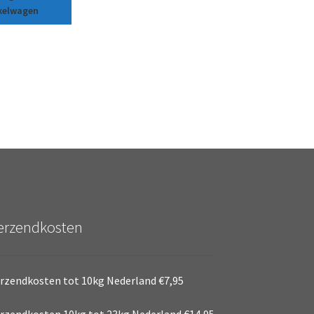
kelwagen
erzendkosten
rzendkosten tot 10kg Nederland €7,95
rzendkosten 10kg tot 23kg Nederland €14,95