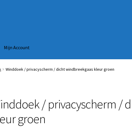
Mijn Account
k
Winddoek / privacyscherm / dicht windbreekgaas kleur groen
inddoek / privacyscherm / d
leur groen