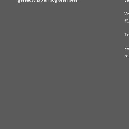
gereedschap en nog veel meer!
Ve
€1
To
Ev
re