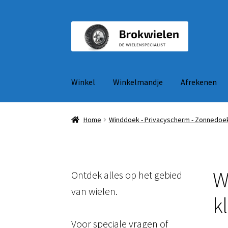
Ga
Ga
door
naar
naar
de
navigatie
inhoud
Winkel
Winkelmandje
Afrekenen
Home
Winddoek - Privacyscherm - Zonnedoe
W
Ontdek alles op het gebied
van wielen.
k
Voor speciale vragen of