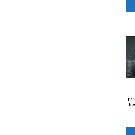
pri
ho