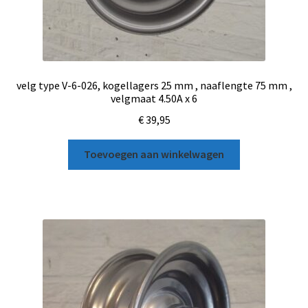
velg type V-6-026, kogellagers 25 mm , naaflengte 75 mm ,
velgmaat 4.50A x 6
€
39,95
Toevoegen aan winkelwagen