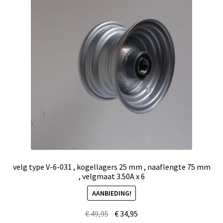
velg type V-6-031 , kogellagers 25 mm , naaflengte 75 mm
, velgmaat 3.50A x 6
AANBIEDING!
€
49,95
€
34,95