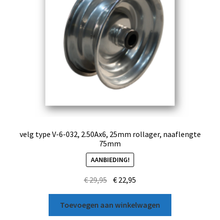
velg type V-6-032, 2.50Ax6, 25mm rollager, naaflengte
75mm
AANBIEDING!
€
29,95
€
22,95
Toevoegen aan winkelwagen