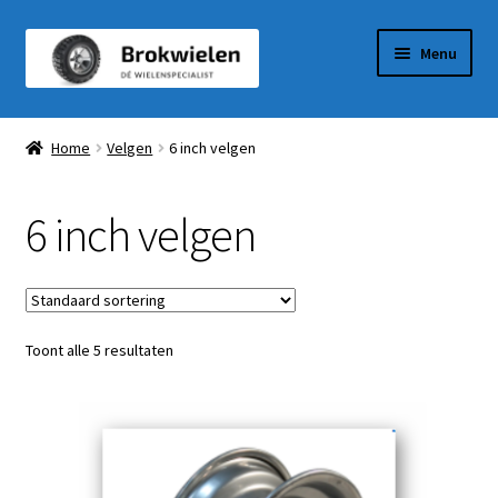
Ga
Ga
Menu
door
naar
naar
de
Winkel
navigatie
inhoud
Home
Velgen
6 inch velgen
Winkelmandje
6 inch velgen
Afrekenen
Mijn Account
Toont alle 5 resultaten