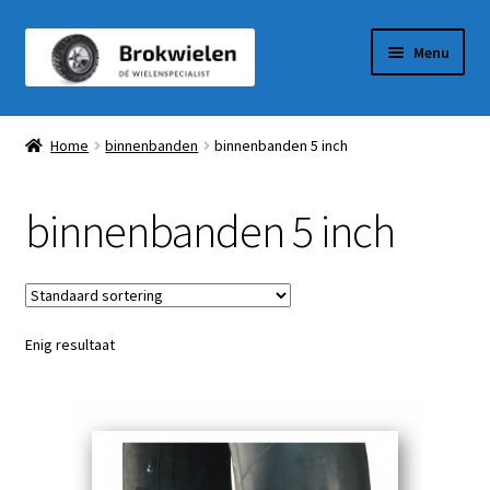
Ga
Ga
Menu
door
naar
naar
de
Winkel
navigatie
inhoud
Home
binnenbanden
binnenbanden 5 inch
Winkelmandje
binnenbanden 5 inch
Afrekenen
Mijn Account
Enig resultaat