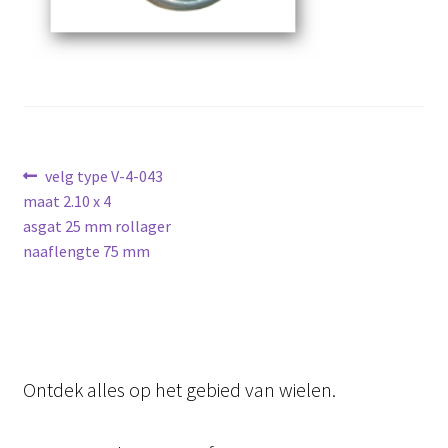
Bericht
Vorig
velg type V-4-043
bericht:
maat 2.10 x 4
navigatie
asgat 25 mm rollager
naaflengte 75 mm
Ontdek alles op het gebied van wielen.