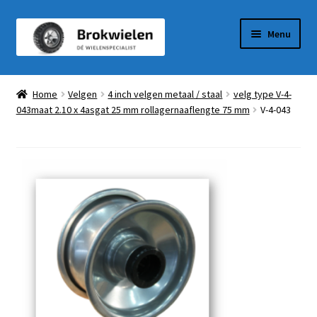
Ga
Ga
Menu
door
naar
naar
de
Winkel
navigatie
inhoud
Home
Velgen
4 inch velgen metaal / staal
velg type V-4-
043maat 2.10 x 4asgat 25 mm rollagernaaflengte 75 mm
V-4-043
Winkelmandje
Afrekenen
Mijn Account