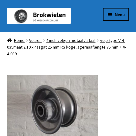
Ga
Ga
Menu
door
naar
naar
de
Winkel
navigatie
inhoud
Home
Velgen
4 inch velgen metaal / staal
velg type V-4-
039maat 2.10 x 4asgat 25 mm RS kogellagernaaflengte 75 mm
V-
Winkelmandje
4-039
Afrekenen
Mijn Account