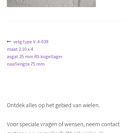
Bericht
Vorig
velg type V-4-039
bericht:
maat 2.10 x 4
navigatie
asgat 25 mm RS kogellager
naaflengte 75 mm
Ontdek alles op het gebied van wielen.
Voor speciale vragen of wensen, neem contact